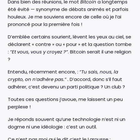
Dans bien des réunions, le mot
Bitcoin
a longtemps
été évité — synonyme de débats animés et parfois
houleux. Je me souviens encore de celle où je l’ai
prononcé pour la première fois !
D’emblée certains sourient, lèvent les yeux au ciel, se
déclarent « contre » ou « pour » et la question tombe
:
“Et vous, vous y croyez ?”
. Bitcoin serait il une religion
?
Entendu, récemment encore, :
“Tu sais, nous, la
crypto, on n’adhère pas.” .
D’accord, donc s’il faut
adhérer, c’est devenu un parti politique ? Un club ?
Toutes ces questions j’avoue, me laissent un peu
perplexe !
Je réponds souvent qu’une technologie n’est ni un
dogme ni une idéologie : c’est un outil.
Ce n’est pas moi qui le dit c’est le Larousse :